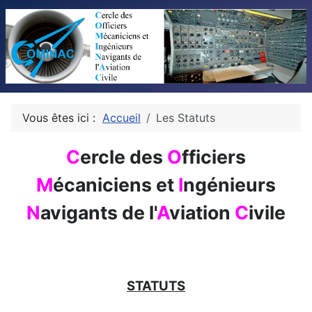
Vous êtes ici :
Accueil
Les Statuts
C
ercle des
O
fficiers
M
écaniciens et
I
ngénieurs
N
avigants de l'
A
viation
C
ivile
STATUTS